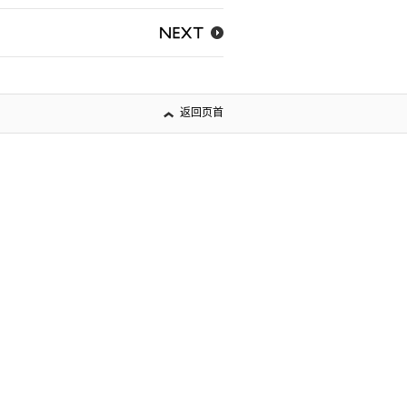
NEXT
返回页首
高尾山所在的城镇“八王子”
HACHIOJI GUIDE
LITERARY CALENDAR
INTANGIBLE CULTURAL
HERITAGE
通知
News
Recruit
Events