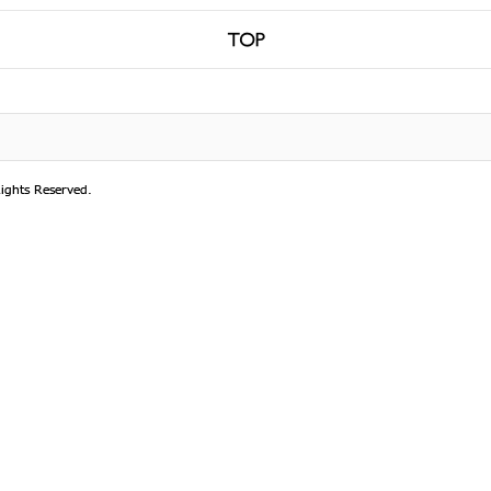
TOP
高尾山的奇珍异宝
高尾山攻略
Plants
Route
Trail 1
Insects
Trail 2
动物
Trail 3
Birds
Trail 4
Others
Trail 5
Selected
Trail 6
Inariyama
Iroha
Cafe
Jataki
Uratakao
599CAFE
Rules