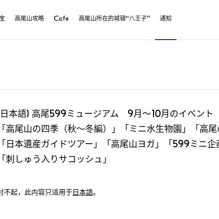
宝
高尾山攻略
Cafe
高尾山所在的城镇“八王子”
通知
(日本語) 高尾599ミュージアム 9月～10月のイベント
「高尾山の四季（秋～冬編）」「ミニ水生物園」「高尾
「日本遺産ガイドツアー」「高尾山ヨガ」「599ミニ
「刺しゅう入りサコッシュ」
对不起，此内容只适用于
日本語
。