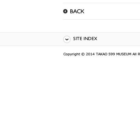
BACK
SITE INDEX
顶部
关于博物馆
Description
Concept
Guide
Basic
information
Access
Parking