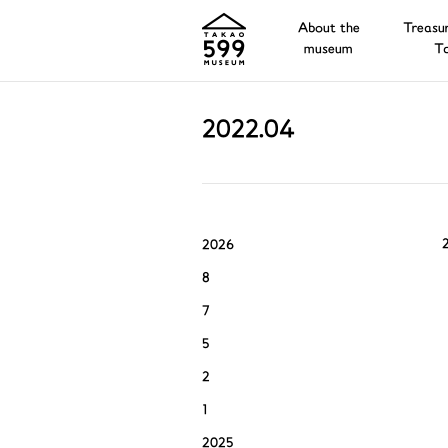
About the
Treasur
museum
T
2022.04
2026
8
7
5
2
1
2025