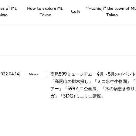
es of Mt.
How to explore Mt.
“Hachioji” the town of Mt
Cafe
akao
Takao
Takao
高尾599ミュージアム 4月～5月のイベント
2022.04.14
News
「高尾山の樹木探し」「ミニ水生生物園」「
アー」「599ミニ企画展」「木の鍋敷き作
ガ」「SDGsミニミニ講座」