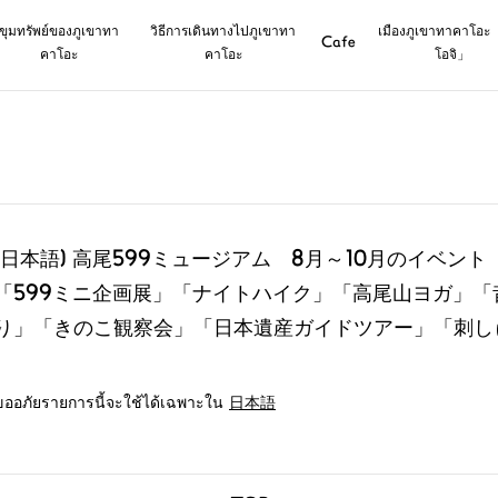
ขุมทรัพย์ของภูเขาทา
วิธีการเดินทางไปภูเขาทา
เมืองภูเขาทาคาโอะ
Cafe
คาโอะ
คาโอะ
โอจิ」
(日本語) 高尾599ミュージアム 8月～10月のイベント
「599ミニ企画展」「ナイトハイク」「高尾山ヨガ」
り」「きのこ観察会」「日本遺産ガイドツアー」「刺し
ขออภัยรายการนี้จะใช้ได้เฉพาะใน
日本語