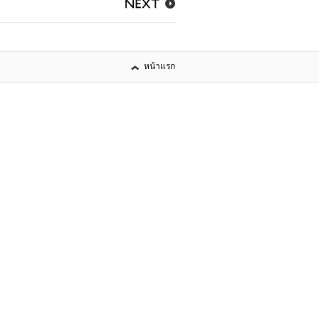
NEXT
หน้าแรก
เมืองภูเขาทาคาโอะ「ฮะชิโอจิ」
HACHIOJI GUIDE
LITERARY CALENDAR
INTANGIBLE CULTURAL
HERITAGE
แจ้งให้ทราบ
News
Recruit
Events
Other