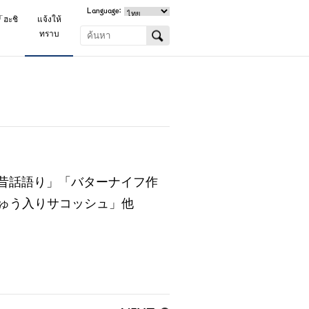
Language:
「ฮะชิ
แจ้งให้
ทราบ
「昔話語り」「バターナイフ作
ゅう入りサコッシュ」他