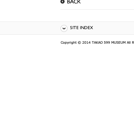
BACK
SITE INDEX
ข้างบน
เกี่ยวกับพิพิธภัณฑ์ทาคาโอะ 599
Description
Concept
Guide
Basic
information
Access
Parking
Facilities
Facilities
Overview