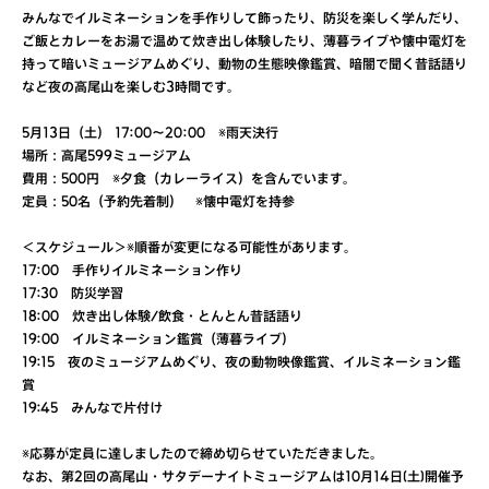
みんなでイルミネーションを手作りして飾ったり、防災を楽しく学んだり、
ご飯とカレーをお湯で温めて炊き出し体験したり、薄暮ライブや懐中電灯を
持って暗いミュージアムめぐり、動物の生態映像鑑賞、暗闇で聞く昔話語り
など夜の高尾山を楽しむ3時間です。
5月13日（土） 17:00～20:00 ※雨天決行
場所：高尾599ミュージアム
費用：500円 ※夕食（カレーライス）を含んでいます。
定員：50名（予約先着制） ※懐中電灯を持参
＜スケジュール＞※順番が変更になる可能性があります。
17:00 手作りイルミネーション作り
17:30 防災学習
18:00 炊き出し体験/飲食・とんとん昔話語り
19:00 イルミネーション鑑賞（薄暮ライブ）
19:15 夜のミュージアムめぐり、夜の動物映像鑑賞、イルミネーション鑑
賞
19:45 みんなで片付け
※応募が定員に達しましたので締め切らせていただきました。
なお、第2回の高尾山・サタデーナイトミュージアムは10月14日(土)開催予