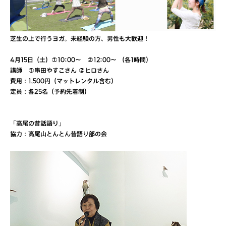
芝生の上で行うヨガ。未経験の方、男性も大歓迎！
4月15日（土）①10:00〜 ②12:00〜 （各1時間）
講師 ①串田やすこさん ②ヒロさん
費用：1,500円（マットレンタル含む）
定員：各25名（予約先着制）
「高尾の昔話語り」
協力：高尾山とんとん昔語り部の会