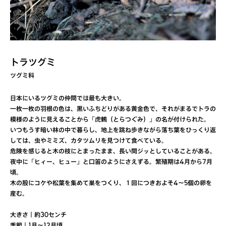
トラツグミ
ツグミ科
日本にいるツグミの仲間では最も大きい。
一枚一枚の羽根の色は、黒いふちどりがある黄金色で、それがまるでトラの
模様のように見えることから「虎鶇（とらつぐみ）」の名が付けられた。
いつもうす暗い林の中で暮らし、地上を跳ね歩きながら落ち葉をひっくり返
しては、虫やミミズ、カタツムリを見つけて食べている。
危険を感じると木の枝にとまったまま、長い間ジッとしていることがある。
夜中に「ヒィー、ヒュー」と口笛のようにさえずる。繁殖期は4月から7月
頃。
木の股にコケや松葉を集めて巣をつくり、１回につきおよそ4～5個の卵を
産む。
大きさ｜約30センチ