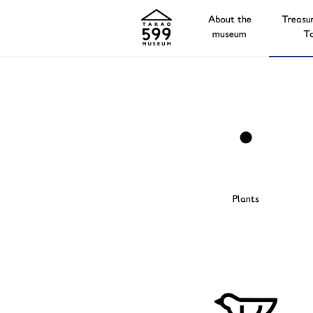
About the
Treasur
museum
T
Plants