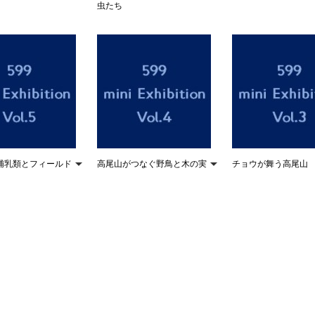
虫たち
哺乳類とフィールド
高尾山がつなぐ野鳥と木の実
チョウが舞う高尾山