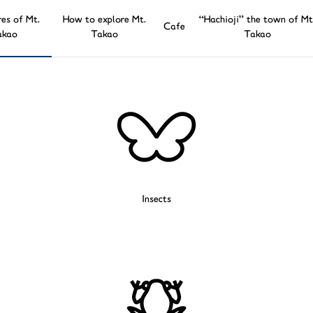
es of Mt.
How to explore Mt.
“Hachioji” the town of Mt
Cafe
akao
Takao
Takao
Insects