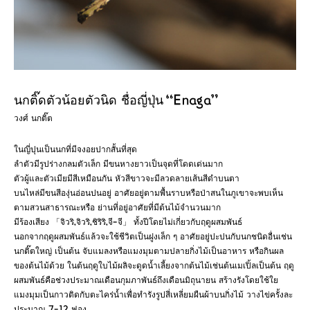
นกติ๊ดตัวน้อยตัวนิด ชื่อญี่ปุ่น “Enaga”
วงศ์ นกติ๊ต
ในญี่ปุนเป็นนกที่มีจงอยปากสั้นที่สุด
ลำตัวมีรูปร่างกลมตัวเล็ก มีขนหางยาวเป็นจุดที่โดดเด่นมาก
ตัวผู้และตัวเมียมีสีเหมือนกัน หัวสีขาวจะมีลวดลายเส้นสีดำบนตา
บนไหล่มีขนสีองุ่นอ่อนปนอยู่ อาศัยอยู่ตามพื้นราบหรือป่าสนในภูเขาจะพบเห็น
ตามสวนสาธารณะหรือ ย่านที่อยู่อาศัยที่มีต้นไม้จำนวนมาก
มีร้องเสียง 「จิวริ,จิวริ,ชิริริ,จี-จี」 ทั้งปีโดยไม่เกี่ยวกับฤดูผสมพันธ์
นอกจากฤดูผสมพันธ์แล้วจะใช้ชีวิตเป็นฝูงเล็ก ๆ อาศัยอยู่ปะปนกับนกชนิดอื่นเช่น
นกติ๊ตใหญ่ เป็นต้น จับแมลงหรือแมงมุมตามปลายกิ่งไม้เป็นอาหาร หรือกินผล
ของต้นไม้ด้วย ในต้นฤดูใบไม้ผลิจะดูดน้ำเลี้ยงจากต้นไม้เช่นต้นเมเปิ้ลเป็นต้น ฤดู
ผสมพันธ์คือช่วงประมาณเดือนกุมภาพันธ์ถึงเดือนมิถุนายน สร้างรังโดยใช้ใย
แมงมุมเป็นกาวติดกับตะไคร่น้ำเพื่อทำรังรูปสี่เหลี่ยมผืนผ้าบนกิ่งไม้ วางไข่ครั้งละ