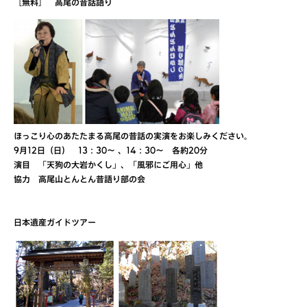
［無料］ 高尾の昔話語り
ほっこり心のあたたまる高尾の昔話の実演をお楽しみください。
9月12日（日） 13：30～ 、14：30～ 各約20分
演目 「天狗の大岩かくし」、「風邪にご用心」他
協力 高尾山とんとん昔語り部の会
日本遺産ガイドツアー