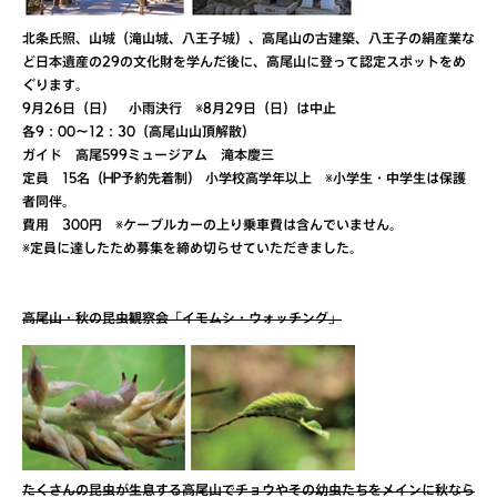
北条氏照、山城（滝山城、八王子城）、高尾山の古建築、八王子の絹産業な
ど日本遺産の29の文化財を学んだ後に、高尾山に登って認定スポットをめ
ぐります。
9月26日（日） 小雨決行 ※8月29日（日）は中止
各9：00～12：30（高尾山山頂解散）
ガイド 高尾599ミュージアム 滝本慶三
定員 15名（HP予約先着制） 小学校高学年以上 ※小学生・中学生は保護
者同伴。
費用 300円 ※ケーブルカーの上り乗車費は含んでいません。
※定員に達したため募集を締め切らせていただきました。
高尾山・秋の昆虫観察会「イモムシ・ウォッチング」
たくさんの昆虫が生息する高尾山でチョウやその幼虫たちをメインに秋なら