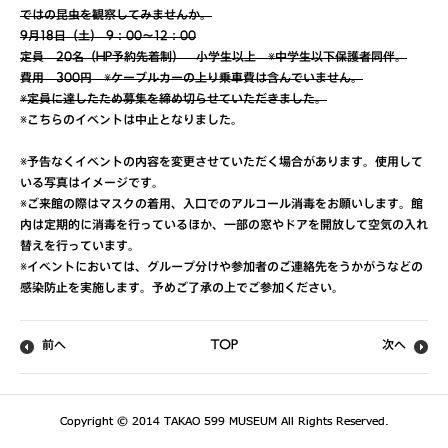
ではの昆虫を観察してみませんか。
9月18日（土） 9：00～12：00
定員 20名（HP予約先着制） 小学生以上 ※中学生以下保護者同伴。
費用 300円 ※ケーブルカーの上り乗車費は含んでいません。
※定員に達したため募集を締め切らせていただきました。
※こちらのイベントは中止となりました。
※予告なくイベントの内容を変更させていただく場合があります。使用して
いる写真はイメージです。
※ご来館の際はマスクの着用、入口でのアルコール消毒をお願いします。館
内は定期的に消毒を行っているほか、一部の窓やドアを開放して空気の入れ
替えを行っています。
※イベントにおいては、グループ分けや参加者のご連絡先をうかがうなどの
感染防止を実施します。予めご了承の上でご参加ください。
前へ
TOP
次へ