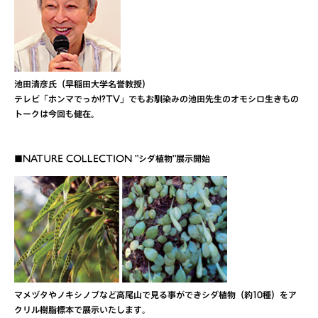
池田清彦氏（早稲田大学名誉教授）
テレビ「ホンマでっか!?TV」でもお馴染みの池田先生のオモシロ生きもの
トークは今回も健在。
■NATURE COLLECTION "シダ植物"展示開始
マメヅタやノキシノブなど高尾山で見る事ができシダ植物（約10種）をア
クリル樹脂標本で展示いたします。