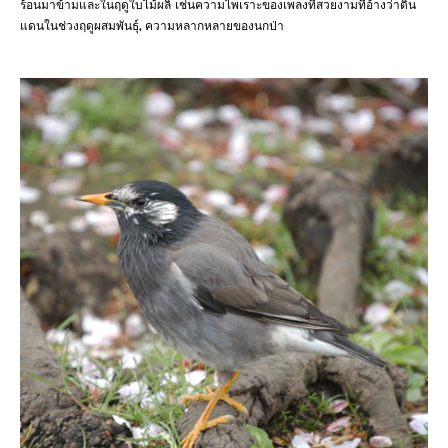
ร้อนมาข้ามและในฤดูใบไม้ผลิ เช่นความไพเราะของเพลงที่สวยงามที่อ้างว่าดิน
แดนในช่วงฤดูผสมพันธุ์, ความหลากหลายของนกป่า