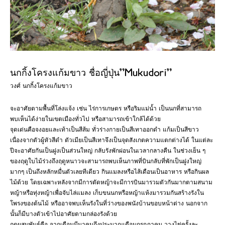
นกกิ้งโครงแก้มขาว ชื่อญี่ปุ่น”Mukudori”
วงศ์ นกกิ้งโครงแก้มขาว
จะอาศัยตามพื้นที่โล่งแจ้ง เช่น ไร่การเกษตร หรือริมแม่น้ำ เป็นนกที่สามารถ
พบเห็นได้ง่ายในเขตเมืองทั่วไป หรือสามารถเข้าใกล้ได้ด้วย
จุดเด่นคือจงอยและเท้าเป็นสีส้ม ทั่วร่างกายเป็นสีเทาออกดำ แก้มเป็นสีขาว
เนื่องจากตัวผู้หัวสีดำ ตัวเมียเป็นสีเทาจึงเป็นจุดสังเกตความแตกต่างได้ ในแต่ละ
ปีจะอาศัยกันเป็นฝูงเป็นส่วนใหญ่ กลับรังพักผ่อนในเวลากลางคืน ในช่วงเย็น ๆ
ของฤดูใบไม้ร่วงถึงฤดูหนาวจะสามารถพบเห็นภาพที่บินกลับที่พักเป็นฝูงใหญ่
มากๆ เป็นถึงหลักหมื่นตัวเลยทีเดียว กินแมลงหรือไส้เดือนเป็นอาหาร หรือกินผล
ไม้ด้วย โดยเฉพาะหลังจากมีการตัดหญ้าจะมีการบินมารวมตัวกันมากตามสนาม
หญ้าหรือทุ่งหญ้าเพื่อจับไล่แมลง เก็บขนนกหรือหญ้าแห้งมารวมกันสร้างรังใน
โพรงของต้นไม้ หรืออาจพบเห็นรังในที่ว่างของพนังบ้านขอบหน้าต่าง นอกจาก
นั้นก็มีบางตัวเข้าไปอาศัยตามกล่องรังด้วย