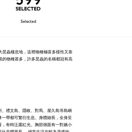
Selected
大昆蟲棲息地，這裡物種極富多樣性又靠
現的物種甚多，許多昆蟲的名稱都冠有高
州、禮文島、隱岐、對馬、屋久島等島嶼
林一帶都可繁衍生息。身體細長，全身呈
看，有時泛露紅光。胸部側面有一對嬌小