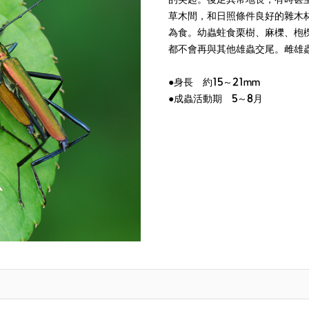
的突起。後足異常地長，有時甚
草木間，和日照條件良好的雜木
為食。幼蟲蛀食栗樹、麻櫟、枹
都不會再與其他雄蟲交尾。雌雄
●身長 約15～21mm
●成蟲活動期 5～8月