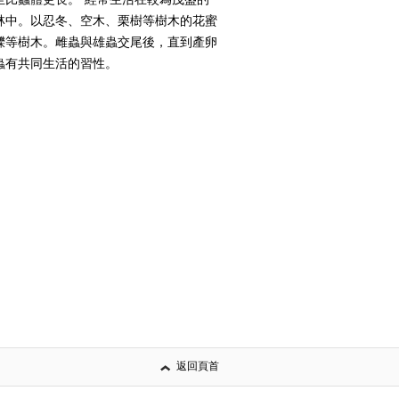
至比蟲體更長。 經常生活在較為茂盛的
林中。以忍冬、空木、栗樹等樹木的花蜜
櫟等樹木。雌蟲與雄蟲交尾後，直到產卵
蟲有共同生活的習性。
返回頁首