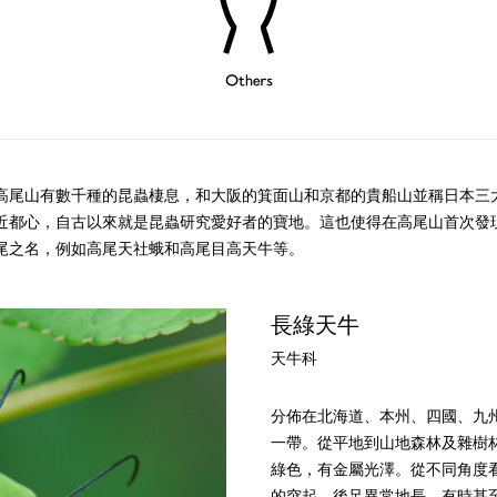
Others
高尾山有數千種的昆蟲棲息，和大阪的箕面山和京都的貴船山並稱日本三
近都心，自古以來就是昆蟲研究愛好者的寶地。這也使得在高尾山首次發
尾之名，例如高尾天社蛾和高尾目高天牛等。
長綠天牛
天牛科
分佈在北海道、本州、四國、九
一帶。從平地到山地森林及雜樹
綠色，有金屬光澤。從不同角度