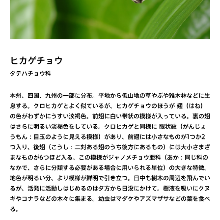
ヒカゲチョウ
タテハチョウ科
本州、四国、九州の一部に分布。平地から低山地の草やぶや雑木林などに生
息する。クロヒカゲとよく似ているが、ヒカゲチョウのほうが 翅（はね）
の色がわずかにうすい淡褐色。前翅に白い帯状の模様が入っている。裏の翅
はさらに明るい淡褐色をしている。クロヒカゲと同様に 眼状紋（がんじょ
うもん：目玉のように見える模様）があり、前翅には小さなものが1つか2
つ入り、後翅（こうし：二対ある翅のうち後方にあるもの）には大小さまざ
まなものが6つほど入る。この模様がジャノメチョウ亜科（あか：同じ科の
なかで、さらに分類する必要がある場合に用いられる単位）の大きな特徴。
地色が明るい分、より模様が鮮明で引き立つ。日中も樹木の周辺を飛んでい
るが、活発に活動しはじめるのは夕方から日没にかけて。樹液を吸いにクヌ
ギやコナラなどの木々に集まる。幼虫はマダケやアズマザサなどの葉を食べ
る。