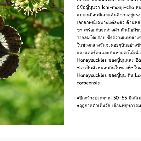
พบในป่าและพื้นที่สีเขียวจากพื้นร
มีชื่อญี่ปุ่นว่า Ichi-monji-cho หม
แบบเหมือนมีแถบเส้นสีขาวอยู่ตรง
เอกลักษณ์เฉพาะแต่ละตัว ด้านหลั
ขาวพร้อมกับจุดด่างดำ ตัวเมียมีขน
วงกลมโดยรอบ ซึ่งความแตกต่างจา
ในช่วงกลางวันจะค่อยๆบินอย่างช้าๆเ
แสงแดดร้อนและบินหาดอกไม้เพื่อด
Honeysuckles ของญี่ปุ่นและ B
ช่วงเป็นตัวหนอนกินใบของพืชใน
Honeysuckles ของญี่ปุ่น ต้น 
coraeensis
●ปีกกว้างประมาณ 50-65 มิลลิเ
●ฤดูกาลตัวเต็มวัย เดือนพฤษภาคม