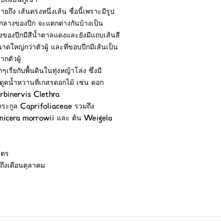
าบถึงบนภูเขา
ายถึง เส้นตรงหนึ่งเส้น ชื่อนี้เพราะมีรูป
กลางของปีก จะแตกต่างกันบ้างเป็น
งของปีกมีสีน้ำตาลแดงและยังมีแถบเส้นสี
าดใหญ่กว่าตัวผู้ และที่ขอบปีกมีเส้นเป็น
กตัวผู้
รี่ยกับพื้นดินในทุ่งหญ้าโล่ง ซึ่งมี
ูดน้ำหวานที่เกสรดอกไม้ เช่น ดอก
arbinervis Clethra
ตระกูล Caprifoliaceae รวมถึง
Lonicera morrowii และ ต้น Weigela
มตร
ถึงเดือนตุลาคม