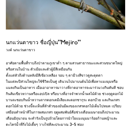
นกแว่นตาขาว ชื่อญี่ปุ่น”Mejiro”
วงค์ นกแว่นตาขาว
อาศัยตามพื้นที่ราบถึงป่าตามภูเขาต่ำ ๆ ตามสวนสาธารณะและสวนขนาดใหญ่
หรือสวนในบ้าน ตัวเมียและตัวผู้มีสีเหมือนกัน
ตั้งแต่หัวถึงด้านหลังมีสีเขียวเหลือง รอบ ๆ ตามีวงสีขาวดูสะดุดตา
ในแต่ละปีส่วนใหญ่จะใช้ชีวิตเป็นคู่ เดินวนไปมาบนต้นไม้เพื่อหาแมงมุมหรือ
แมลงกินเป็นอาหาร เมื่อเอาอาหารมาวางที่ถาดอาหารจะมาร่วมวงกินทันที ชอบ
กินส้มเขียวหวานหรือแอปเปิล หรือบางที่อาจจำพวกน้ำผลไม้ด้วย ช่วงฤดูดอกไม้
บานจะชอบกินน้ำหวานจากดอกเคมีเลียและดอกซากุระ ดอกบ๊วย และกินเกสร
ดอกไม้ด้วย ช่วงนี้จะเห็นที่ลำตัวของมันมีผงของเกสรดอกไม้เต็มไปหมด เปรียบ
เสมือนทำหน้าทีในการผสมเกสร ฤดูผสมพันธ์คือช่วงเดือนเมษายนถึงประมาณ
เดือนมิถุนายน จะทำรังเป็นรูปถ้วยโดยการนำใยแมงมุมมาร้อยก้านหญ้าและ
ตะไคร่น้ำที่กิ่งไม้เตี้ยๆ วางไข่ทีละประมาณ 3-5 ฟอง