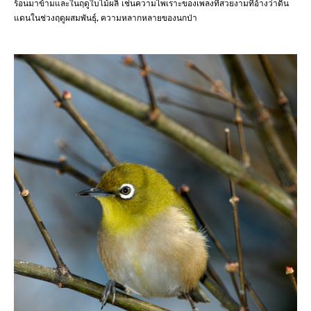
ร้อนมาข้ามและในฤดูใบไม้ผลิ เช่นความไพเราะของเพลงที่สวยงามที่อ้างว่าดิน
แดนในช่วงฤดูผสมพันธุ์, ความหลากหลายของนกป่า