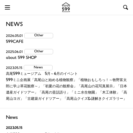
NEWS
Other
2026.05.01
599CAFE
Other
2025.06.01
about 599 SHOP
News
2023.05.15
高尾599ミュージアム 5月～6月のイベント
599ミニ企画展「高尾山と始める植物観察」「植物おもしろっ！～牧野富太
郎に学ぶ草花観察～」「初夏の花の観察会」「高尾山の花写真展示」「日本
遺産ガイドツアー」「高尾の昔話語り」「ミニ水生物園」「木工体験」「高
尾山ヨガ」「古建築ガイドツアー」「高尾山クイズ&謎解きクイズラリー」
News
2023.05.15