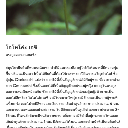
โอโทโค่ะ เอชิ
ตระกูลดอกวาเลนเซีย
สมุนไพรยืนต้นที่พบบนเนินเขา ป่าทีมีแดดส่องถึง อยู่ใกล้กับริมธารที่มีความชุ่ม
ชื้น บริเวณเนินเขา (เป็นไม้ยืนต้นที่ต้องใช้เวลาหลายปีในการเจริญเติบโต) ชื่อ
ญี่ปุ่น, Otokoeshi แปลว่า ดอกไม้ที่เป็นสัญญลักษณ์ให้กับผู้ชาย ซึ่งจะแตกต่าง
จาก Ominaeshi ซึ่งเป็นดอกไม้ที่เป็นสัญญลักษณ์ของผู้หญิง แต่อยู่ในตระกูล
ดอกวาเลนเซียเหมือนกัน ซึ่งดอกไม้ที่เป็นสัญญลักษณ์ของผู้หญิงด้วย จะเป็น
ดอกไม้สีเหลือง โอโทโค่ะ เอชิ จะมีใบขนาดใหญ่และมีลักษณะเป็นภาพผู้ชายที่
แข็งแกร่ง ดอกไม้จะมีสีขาวและเรียบง่าย เส้นผ่าศูนย์กลางดอกประมาณ 4 มม.
และบานบนแท่นดอกอย่างสง่างาม ใบมีลักษณะเป็นรูปไข่ และยาวประมาณ 3-
15 ซม. ที่โคนลำต้นจะมีขนสีขาวหยาบ มล็ดแก่จะมีสีดำที่อยู่ตรงกลางโคนดอก
เส้นผ่าศูนย์กลางประมาณ 1 ซม. มีลักษณะโค้งมน และจะทำหน้าที่เป็นเมล็ดพันธ์