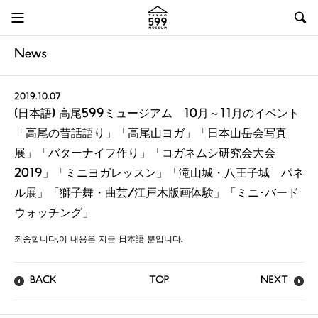
News
2019.10.07
(日本語) 高尾599ミュージアム 10月～11月のイベント
「高尾の昔話語り」「高尾山ヨガ」「日本山岳会写真
展」「バターナイフ作り」「コガネムシ研究会大会
2019」「ミニヨガレッスン」「滝山城・八王子城 パネ
ル展」「獅子舞・曲芸/江戸木版画体験」「ミニ･バード
ウォッチング」
죄송합니다,이 내용은 지금
日本語
뿐입니다.
BACK
TOP
NEXT