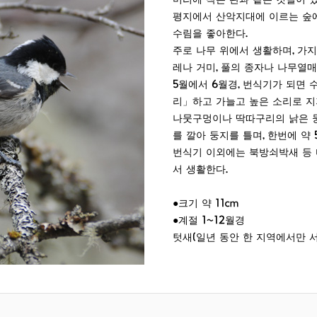
머리에 작은 관과 같은 깃털이 
평지에서 산악지대에 이르는 숲에
수림을 좋아한다.
주로 나무 위에서 생활하며, 가
레나 거미, 풀의 종자나 나무열매
5월에서 6월경, 번식기가 되면 
리」하고 가늘고 높은 소리로 지
나뭇구멍이나 딱따구리의 낡은 둥
를 깔아 둥지를 틀며, 한번에 약 
번식기 이외에는 북방쇠박새 등 
서 생활한다.
●크기 약 11cm
●계절 1~12월경
텃새(일년 동안 한 지역에서만 서