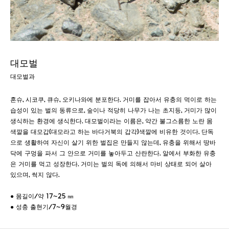
대모벌
대모벌과
혼슈, 시코쿠, 큐슈, 오키나와에 분포한다. 거미를 잡아서 유충의 먹이로 하는
습성이 있는 벌의 동류으로, 숲이나 적당히 나무가 나는 초지등, 거미가 많이
생식하는 환경에 생식한다. 대모벌이라는 이름은, 약간 불그스름한 노란 몸
색깔을 대모갑(대모라고 하는 바다거북의 갑각)색깔에 비유한 것이다. 단독
으로 생활하여 자신이 살기 위한 벌집은 만들지 않는데, 유충을 위해서 땅바
닥에 구멍을 파서 그 안으로 거미를 놓아두고 산란한다. 알에서 부화한 유충
은 거미를 먹고 성장한다. 거미는 벌의 독에 의해서 마비 상태로 되어 살아
있으며, 썩지 않다.
● 몸길이/약 17~25 ㎜
● 성충 출현기/7~9월경