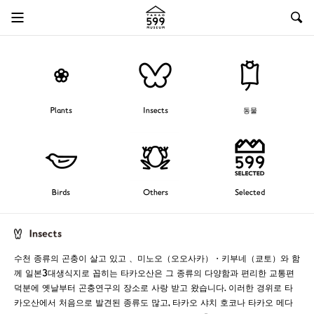
Plants
Insects
동물
Birds
Others
Selected
수천 종류의 곤충이 살고 있고 、미노오（오오사카）・키부네（쿄토）와 함
께 일본3대생식지로 꼽히는 타카오산은 그 종류의 다양함과 편리한 교통편
덕분에 옛날부터 곤충연구의 장소로 사랑 받고 왔습니다. 이러한 경위로 타
카오산에서 처음으로 발견된 종류도 많고, 타카오 샤치 호코나 타카오 메다