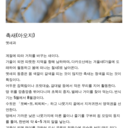
촉새(아오지)
멧새과
계절에 따라 거처를 바꾸는 새이다.
가을이 되면 따뜻한 지역을 향해 남하하며, 다카오산에는 겨울새(가을에 도
래하여 월동하고 봄에 떠나는 철새)로 날아온다.
멧새의 동종은 몸 색깔이 갈색을 띠는 것이 많지만 촉새는 청색을 띠는 것이
특징이다.
어두운 잡목림이나 조릿대숲, 갈대밭 등에서 작은 무리를 지어 활동한다.
땅 위를 깡총깡총 뛰어다니며 초목의 종자, 벌레나 거미를 찾아 먹는다. 번식
기는 5월에서 8월경이다.
수컷은 「쪼삐-쪼, 찌찌찌-」하고 나뭇가지 끝에서 지저귀면서 영역권을 선
언한다.
땅에서 가까운 낮은 나뭇가지에 마른 풀이나 줄기를 구부려 컵 모양의 둥지
를 틀며, 한번에 약 4~5 개의 알을 낳는다.