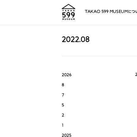
TAKAO 599 MUSEUMにつ
2022.08
2026
8
7
5
2
1
2025