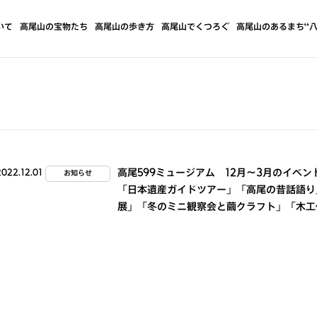
いて
高尾山の宝物たち
高尾山の歩き方
高尾山でくつろぐ
高尾山のあるまち“八
高尾599ミュージアム 12月～3月のイベン
2022.12.01
お知らせ
「日本遺産ガイドツアー」「高尾の昔話語り
展」「冬のミニ観察会と繭クラフト」「木工