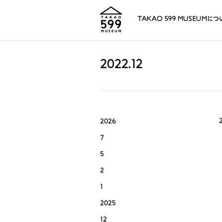
TAKAO 599 MUSEUMにつ
2022.12
2026
7
5
2
1
2025
12