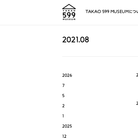
TAKAO 599 MUSEUMにつ
2021.08
2026
7
5
2
1
2025
12