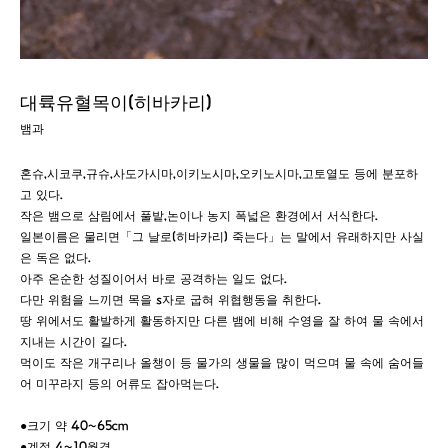
대륙유혈목이(히바카리)
뱀과
혼슈,시코쿠,규슈,사도가시마,이키노시마,오키노시마,고토열도 등에 분포하
고 있다.
작은 뱀으로 삼림에서 풀밭,논이나 농지 폭넓은 환경에서 서식한다.
일본이름은 물리면「그 날로(히바카리) 죽는다」는 말에서 유래하지만 사실
은 독은 없다.
아주 온순한 성질이어서 바로 공격하는 일도 없다.
다만 위험을 느끼면 목을 s자로 굽혀 위협행동을 취한다.
땅 위에서도 활발하게 활동하지만 다른 뱀에 비해 수영을 잘 하여 물 속에서
지내는 시간이 길다.
먹이도 작은 개구리나 올챙이 등 물가의 생물을 많이 먹으며 물 속에 숨어들
어 미꾸라지 등의 어류도 잡아먹는다.
●크기 약 40~65cm