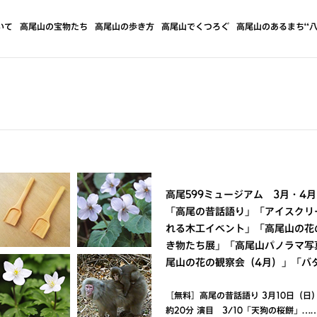
いて
高尾山の宝物たち
高尾山の歩き方
高尾山でくつろぐ
高尾山のあるまち“八
高尾599ミュージアム 3月・4
「高尾の昔話語り」「アイスクリ
れる木工イベント」「高尾山の花
き物たち展」「高尾山パノラマ写
尾山の花の観察会（4月）」「バ
［無料］高尾の昔話語り 3月10日（日）、
約20分 演目 3/10「天狗の桜餅」…