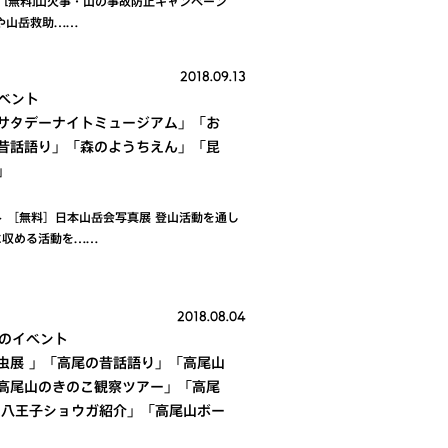
ト [無料]山火事・山の事故防止キャンペーン
や山岳救助……
2018.09.13
イベント
サタデーナイトミュージアム」「お
昔話語り」「森のようちえん」「昆
」
ト ［無料］日本山岳会写真展 登山活動を通し
に収める活動を……
2018.08.04
月のイベント
虫展 」「高尾の昔話語り」「高尾山
高尾山のきのこ観察ツアー」「高尾
 八王子ショウガ紹介」「高尾山ボー