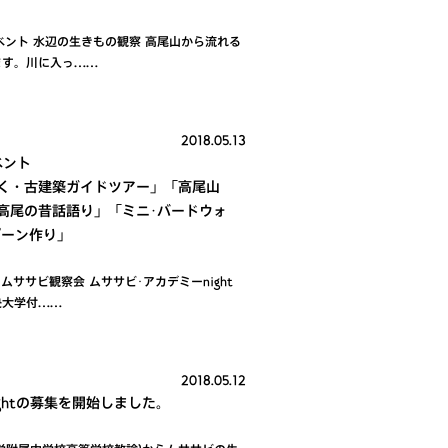
ベント 水辺の生きもの観察 高尾山から流れる
ます。川に入っ……
2018.05.13
ベント
く・古建築ガイドツアー」「高尾山
高尾の昔話語り」「ミニ･バードウォ
プーン作り」
ムササビ観察会 ムササビ･アカデミーnight
央大学付……
2018.05.12
ightの募集を開始しました。