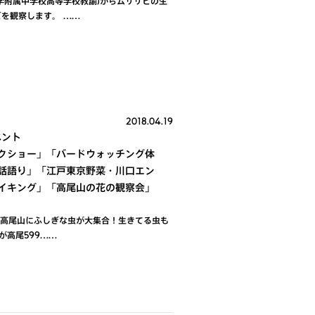
学附属中学校高等学校教諭)からムササビの生
を観察します。 ……
2018.04.19
ベント
クショー」「バードウォッチング体
話語り」「江戸東京野菜・川口エン
イキング」「高尾山の花の観察会」
ト 高尾山にふしぎな虫が大集合！生きてる虫も
が高尾599……