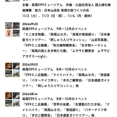
主催：高尾599ミュージアム 共催：公益社団法人 国土緑化推
進機構 協力：日本山岳会 高尾の森づくりの会
11/2（土）、11/3（日・祝）、11/4（月・振休）
2024.09.20
高尾599ミュージアム 9月～12月のイベント
「ミニ水生物園」「高尾山ヨガ」「高尾の昔話語り」「日本遺
産ガイドツアー」「刺しゅう入りサコッシュ」「山岳写真展」
「599ミニ企画展」「秋の植物観察会」「生き物トークショ
ー」「高尾の森と生き物たち展」「ムササビ観察会 ムササビ･
アカデミーnight」
2024.09.03
高尾599ミュージアム 8月～10月のイベント
「599ミニ企画展」「ナイトハイク」「高尾山ヨガ」「昔話語
り」「バターナイフ作り」「きのこ観察会」「日本遺産ガイド
ツアー」「刺しゅう入りサコッシュ」他
2024.08.14
高尾599ミュージアム 8月～10月のイベント
「599ミニ企画展」「世界の虫展」「生葉藍のたたき染」「ナ
イトハイク」「高尾山ヨガ」「昔話語り」「バターナイフ作
り」「きのこ観察会」「日本遺産ガイドツアー」他