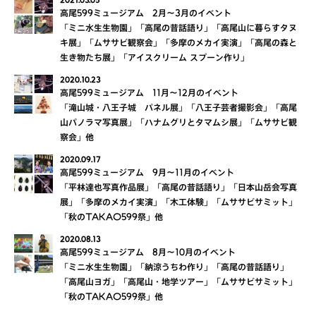
2021.03.05
高尾599ミュージアム 2月～3月のイベント
「ミニ水生生物園」「高尾の昔話語り」「高尾山に暮らすタヌ
キ展」「ムササビ観察会」「多摩のメカイ実演」「高尾の森と
生き物たち展」「アイスクリーム スプーン作り」
2020.10.23
高尾599ミュージアム 11月～12月のイベント
「滝山城・八王子城 パネル展」「八王子芸者撮影会」「高尾
山パノラマ写真展」「ハナムグリとタマムシ展」「ムササビ観
察会」他
2020.09.17
高尾599ミュージアム 9月～11月のイベント
「平林達也写真作品展」「高尾の昔話語り」「日本山岳会写真
展」「多摩のメカイ実演」「木工体験」「ムササビサミット」
「秋のTAKAO599祭」他
2020.08.13
高尾599ミュージアム 8月～10月のイベント
「ミニ水生生物園」「納涼うちわ作り」「高尾の昔話語り」
「高尾山ヨガ」「高尾山・地学ツアー」「ムササビサミット」
「秋のTAKAO599祭」他